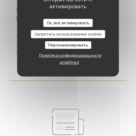
активировать
Saumur. Coachée par un chef saumurois,
la Colombie termine 16e des Bocuse d’or
Ок, все активировать
26/01/2023
Запретить использование cookies
L’équipe de Colombie a pris la 16e place des Bocuse d’or
qui viennent de se dérouler à Lyon (Rhône). Elle était
Персонализировать
coachée et entraînée par Marlon Medina, chef du restaurant
Le Masama à Saumur.
Политика конфиденциальности
undefined
((ОТКРЫВАЕТСЯ В НОВОМ ОКНЕ))
ЧИТАТЬ СТАТЬЮ