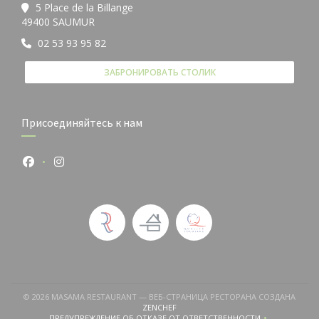
5 Place de la Billange
((открывается в новом окне))
49400 SAUMUR
02 53 93 95 82
ЗАБРОНИРОВАТЬ СТОЛИК
Присоединяйтесь к нам
Facebook ((открывается в новом окне))
Instagram ((открывается в новом окне))
© 2026 MASAMA RESTAURANT — ВЕБ-СТРАНИЦА РЕСТОРАНА СОЗДАНА
((ОТКРЫВАЕТСЯ В НОВОМ ОКНЕ))
ZENCHEF
ПРЕДУПРЕЖДЕНИЕ ОБ ОТКАЗЕ ОТ ОТВЕТСТВЕННОСТИ