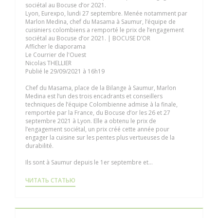
sociétal au Bocuse d’or 2021.
Lyon, Eurexpo, lundi 27 septembre. Menée notamment par
Marlon Medina, chef du Masama à Saumur, l’équipe de
cuisiniers colombiens a remporté le prix de l’engagement
sociétal au Bocuse d’or 2021. | BOCUSE D’OR
Afficher le diaporama
Le Courrier de l'Ouest
Nicolas THELLIER
Publié le 29/09/2021 à 16h19
Chef du Masama, place de la Bilange à Saumur, Marlon
Medina est l’un des trois encadrants et conseillers
techniques de l’équipe Colombienne admise à la finale,
remportée par la France, du Bocuse d’or les 26 et 27
septembre 2021 à Lyon. Elle a obtenu le prix de
l’engagement sociétal, un prix créé cette année pour
engager la cuisine sur les pentes plus vertueuses de la
durabilité.
Ils sont à Saumur depuis le 1er septembre et...
((ОТКРЫВАЕТСЯ В НОВОМ ОКНЕ))
ЧИТАТЬ СТАТЬЮ