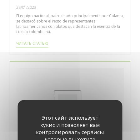
28/01/2023
El equipo nacional, patrocinado principalmente por Colanta,
se destacó sobre el resto de representantes
latinoamericanos con platos que destacan la esencia de la
cocina colombiana.
((ОТКРЫВАЕТСЯ В НОВОМ ОКНЕ))
ЧИТАТЬ СТАТЬЮ
Этот сайт использует
кукис и позволяет вам
контролировать сервисы
которые вы хотите