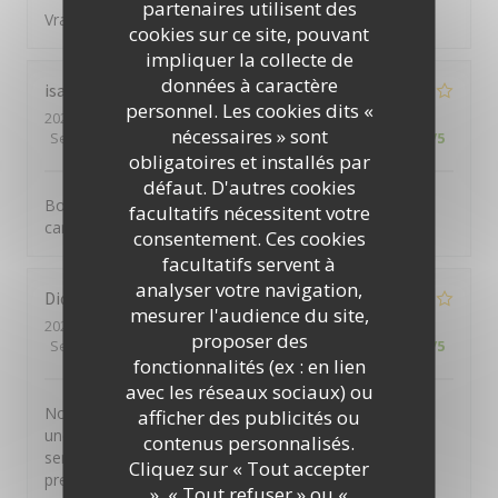
partenaires utilisent des
Vraiment très décevant a tous les points de vue.
cookies sur ce site, pouvant
impliquer la collecte de
données à caractère
isabelle
L
personnel. Les cookies dits «
2026-07-13
- 13:30 - Couverts 2
nécessaires » sont
Service
:
4
/5
Ambiance
:
4
/5
Cuisine
:
4
/5
Qualité / Prix
:
4
/5
obligatoires et installés par
défaut. D'autres cookies
Bonne cuisine, salle climatisée appréciable lors de la
facultatifs nécessitent votre
canicule. Service sympatique
consentement. Ces cookies
facultatifs servent à
analyser votre navigation,
Didier
M
mesurer l'audience du site,
2026-07-13
- 20:30 - Couverts 4
proposer des
Service
:
3
/5
Ambiance
:
4
/5
Cuisine
:
4
/5
Qualité / Prix
:
3
/5
fonctionnalités (ex : en lien
avec les réseaux sociaux) ou
Nous avons relativement bien mangé, même si dans
afficher des publicités ou
une entrée et les desserts, la base (biscuit) nous a
contenus personnalisés.
semblé non "maison". Le principal hic a été l'attente :
Cliquez sur « Tout accepter
presque 1h30 d'apéritif, c'est plus que trop long...
», « Tout refuser » ou «