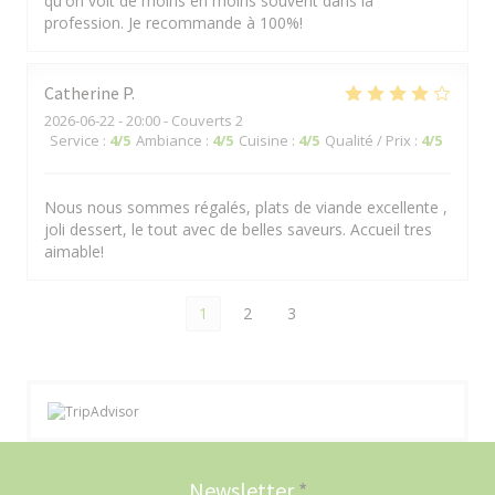
qu'on voit de moins en moins souvent dans la
profession. Je recommande à 100%!
Catherine
P
2026-06-22
- 20:00 - Couverts 2
Service
:
4
/5
Ambiance
:
4
/5
Cuisine
:
4
/5
Qualité / Prix
:
4
/5
Nous nous sommes régalés, plats de viande excellente ,
joli dessert, le tout avec de belles saveurs. Accueil tres
aimable!
1
2
3
Newsletter
*