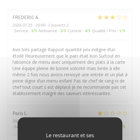
FREDERIC
A
2026-07-25
- 20:00 - Couverts 2
Service
:
3
/5
Ambiance
:
3
/5
Cuisine
:
4
/5
Qualité / Prix
:
1
/5
Avis très partagé Rapport quantité prix indigne d’un
étoilé Heureusement que le pain était bon Surtout en
l’absence de menu avec uniquement des plats à la carte
Une équipe pleine de bonne volonté mais livrée à elle
même 2 fois nous avons renvoyé une entrée et un plat à
peine digne d’un menu enfant Pas de chef de rang ni de
chef tout court s est déplacé Je ne recommande pas cet
établissement malgré des saveurs intéressantes.
Paris
L
2026-07-24
- 19:30 - Couverts 2
Service
:
1
/5
Ambiance
:
2
/5
Cuisine
:
2
/5
Qualité / Prix
:
1
/5
Le restaurant et ses