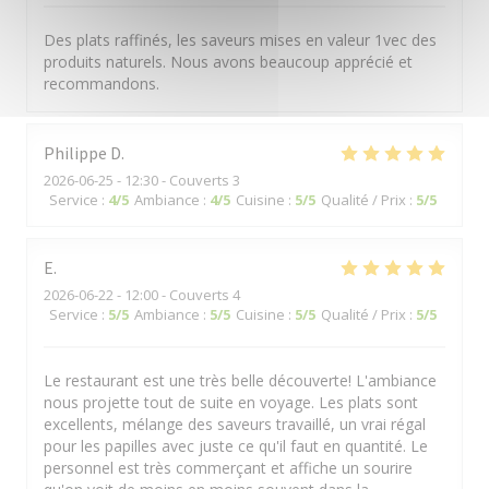
Des plats raffinés, les saveurs mises en valeur 1vec des
produits naturels. Nous avons beaucoup apprécié et
recommandons.
Philippe
D
2026-06-25
- 12:30 - Couverts 3
Service
:
4
/5
Ambiance
:
4
/5
Cuisine
:
5
/5
Qualité / Prix
:
5
/5
E
2026-06-22
- 12:00 - Couverts 4
Service
:
5
/5
Ambiance
:
5
/5
Cuisine
:
5
/5
Qualité / Prix
:
5
/5
Le restaurant est une très belle découverte! L'ambiance
nous projette tout de suite en voyage. Les plats sont
excellents, mélange des saveurs travaillé, un vrai régal
pour les papilles avec juste ce qu'il faut en quantité. Le
personnel est très commerçant et affiche un sourire