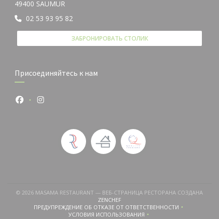
((открывается в новом окне))
49400 SAUMUR
02 53 93 95 82
ЗАБРОНИРОВАТЬ СТОЛИК
Присоединяйтесь к нам
Facebook ((открывается в новом окне))
Instagram ((открывается в новом окне))
© 2026 MASAMA RESTAURANT — ВЕБ-СТРАНИЦА РЕСТОРАНА СОЗДАНА
((ОТКРЫВАЕТСЯ В НОВОМ ОКНЕ))
ZENCHEF
ПРЕДУПРЕЖДЕНИЕ ОБ ОТКАЗЕ ОТ ОТВЕТСТВЕННОСТИ
((ОТКРЫВАЕТСЯ В НОВОМ ОКНЕ))
УСЛОВИЯ ИСПОЛЬЗОВАНИЯ
((ОТКРЫВАЕТСЯ В НОВОМ ОКНЕ))