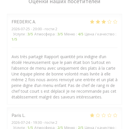
Оценки наших посетителей
FREDERIC
A
2026-07-25
- 20:00 - гости 2
Услуги
:
3
/5
Атмосфера
:
3
/5
Меню
:
4
/5
Цена / качество
:
1
/5
Avis très partagé Rapport quantité prix indigne d’un
étoilé Heureusement que le pain était bon Surtout en
l’absence de menu avec uniquement des plats à la carte
Une équipe pleine de bonne volonté mais livrée à elle
même 2 fois nous avons renvoyé une entrée et un plat à
peine digne d’un menu enfant Pas de chef de rang ni de
chef tout court s est déplacé Je ne recommande pas cet
établissement malgré des saveurs intéressantes.
Paris
L
2026-07-24
- 19:30 - гости 2
Услуги
:
1
/5
Атмосфера
:
2
/5
Меню
:
2
/5
Цена / качество
: