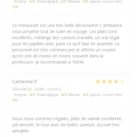
Услуги
:
5
/5
Атмосфера
:
5
/5
Меню
:
5
/5
Цена / качество
:
5
/5
Le restaurant est une très belle découverte! L'ambiance
nous projette tout de suite en voyage. Les plats sont
excellents, mélange des saveurs travaillé, un vrai régal
pour les papilles avec juste ce qu'il faut en quantité. Le
personnel est très commerçant et affiche un sourire
qu'on voit de moins en moins souvent dans la
profession. Je recommande à 100%!
Catherine
P
2026-06-22
- 20:00 - гости 2
Услуги
:
4
/5
Атмосфера
:
4
/5
Меню
:
4
/5
Цена / качество
:
4
/5
Nous nous sommes régalés, plats de viande excellente ,
joli dessert, le tout avec de belles saveurs. Accueil tres
aimable!