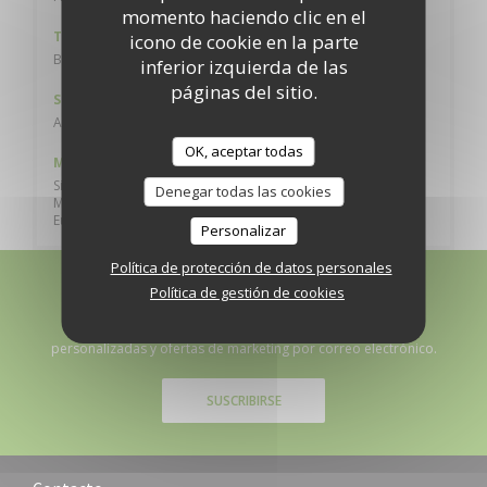
momento haciendo clic en el
Tipo de negocio
icono de cookie en la parte
Bistro gastronómico, Restaurante Latino
inferior izquierda de las
páginas del sitio.
Servicios
Acceso a Discapacitados, WiFi, Terraza, Privatización
OK, aceptar todas
Métodos de pago
Sin contacto, Vales restaurante (unicamente almuerzo),
Denegar todas las cookies
Master, Apple Pay, Contactless Payment,
Eurocard/Mastercard, Efectivo, Visa, Tarjeta de Crédito
Personalizar
Política de protección de datos personales
Política de gestión de cookies
Manténgase al día
*
Suscríbase a nuestro boletín para recibir comunicaciones
personalizadas y ofertas de marketing por correo electrónico.
SUSCRIBIRSE