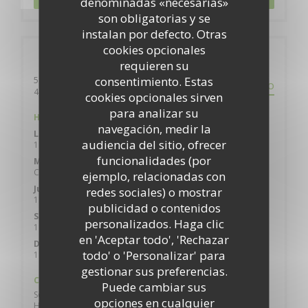
denominadas «necesarias»
son obligatorias y se
instalan por defecto. Otras
cookies opcionales
Información general
requieren su
consentimiento. Estas
5 Place de la Billange
ITINERARIO
((abre en una nueva ventana))
49400 SAUMUR
cookies opcionales sirven
para analizar su
Horario de apertura
navegación, medir la
Lunes
audiencia del sitio, ofrecer
11:45 - 14:30
18:45 - 22:00
•
funcionalidades (por
Mar
-
Mie
Cerrado
ejemplo, relacionadas con
Jue
-
Vie
redes sociales) o mostrar
11:45 - 14:30
18:45 - 22:00
•
publicidad o contenidos
Sábado
personalizados. Haga clic
11:45 - 14:00
18:45 - 22:00
•
en 'Aceptar todo', 'Rechazar
Domingo
todo' o 'Personalizar' para
11:45 - 14:30
gestionar sus preferencias.
Cocina
Puede cambiar sus
Semi - Gourmet, Producto regional, productos frescos,
opciones en cualquier
Hecho en casa, Cocina Tradicional, Latino