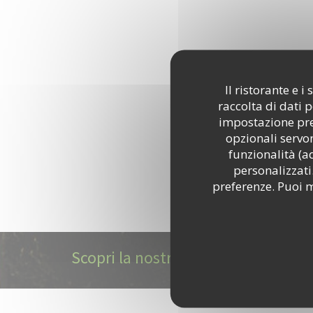
Il ristorante e 
raccolta di dati 
impostazione pred
opzionali servon
funzionalità (a
personalizzati.
preferenze. Puoi m
Scopri la nostra carta