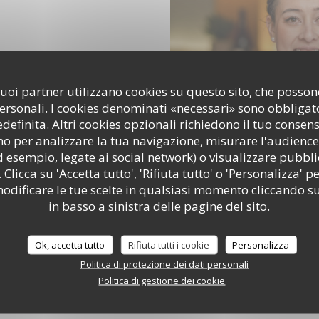
i suoi partner utilizzano cookies su questo sito, che poss
personali. I cookies denominati «necessari» sono obbligator
efinita. Altri cookies opzionali richiedono il tuo consen
o per analizzare la tua navigazione, misurare l'audience 
d esempio, legate ai social network) o visualizzare pubbli
 Clicca su 'Accetta tutto', 'Rifiuta tutto' o 'Personalizza' pe
odificare le tue scelte in qualsiasi momento cliccando su
in basso a sinistra delle pagine del sito.
Ok, accetta tutto
Rifiuta tutti i cookie
Personalizza
Politica di protezione dei dati personali
Politica di gestione dei cookie