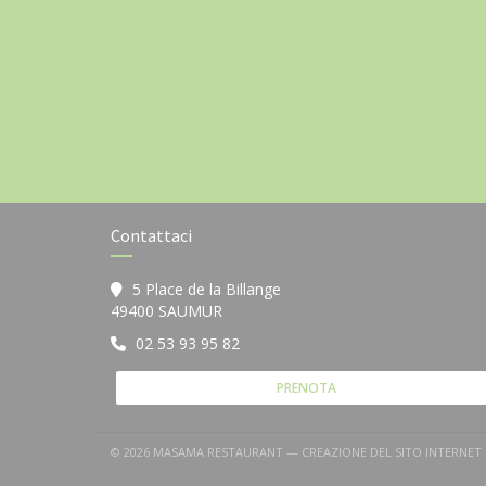
Contattaci
5 Place de la Billange
((apre una nuova finestra))
49400 SAUMUR
02 53 93 95 82
PRENOTA
© 2026 MASAMA RESTAURANT — CREAZIONE DEL SITO INTERNET