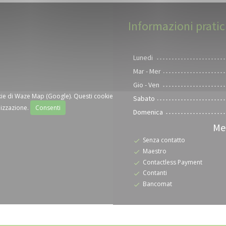
Informazioni prati
Lunedi
Mar
-
Mer
Gio
-
Ven
okie di Waze Map (Google). Questi cookie
Sabato
lizzazione.
Consenti
Domenica
Me
Senza contatto
Maestro
Contactless Payment
Contanti
Bancomat