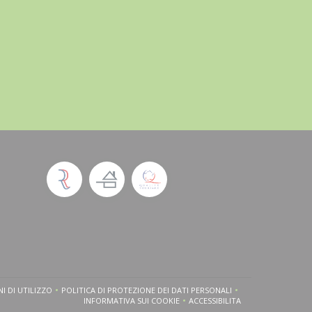
I DI UTILIZZO
POLITICA DI PROTEZIONE DEI DATI PERSONALI
OVA FINESTRA))
((APRE UNA NUOVA FINESTRA))
((APRE UNA NUOVA FINESTRA))
INFORMATIVA SUI COOKIE
ACCESSIBILITA
((APRE UNA NUOVA FINESTRA))
((APRE UNA NUOVA FINEST