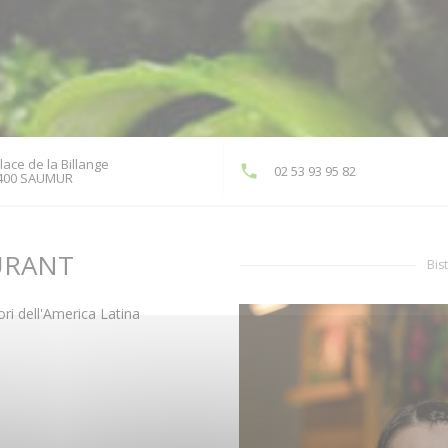
lace de la Billange
02 53 93 95 82
((apre una nuova finestra))
400 SAUMUR
URANT
Bis
ri dell'America Latina