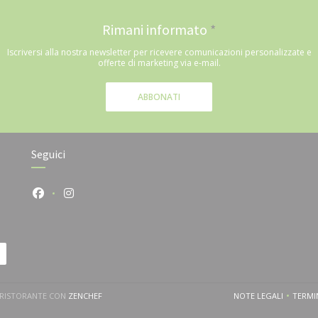
Rimani informato
*
Iscriversi alla nostra newsletter per ricevere comunicazioni personalizzate e
offerte di marketing via e-mail.
ABBONATI
Seguici
Facebook ((apre una nuova finestra))
Instagram ((apre una nuova finestra))
((APRE UNA NUOVA FINESTRA))
 RISTORANTE CON
ZENCHEF
NOTE LEGALI
TERMIN
((APRE UNA NU